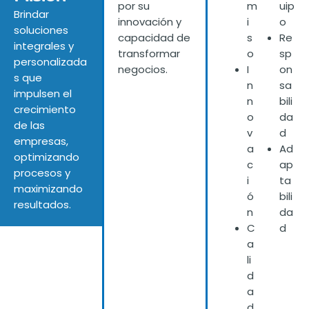
por su
m
uip
Brindar
innovación y
i
o
soluciones
capacidad de
s
Re
integrales y
transformar
o
sp
personalizada
negocios.
I
on
s que
n
sa
impulsen el
n
bili
crecimiento
o
da
de las
v
d
empresas,
a
Ad
optimizando
c
ap
procesos y
i
ta
maximizando
ó
bili
resultados.
n
da
C
d
a
li
d
a
d